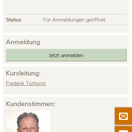
Status
Für Anmeldungen geöffnet
Anmeldung
Jetzt anmelden
Kursleitung:
Frederik Torhorst
Kundenstimmen:

Newsle