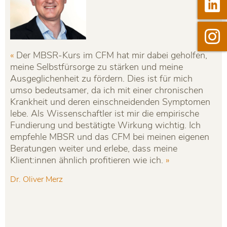

Linkedi

Instag
Der MBSR-Kurs im CFM hat mir dabei geholfen,
I
meine Selbstfürsorge zu stärken und meine
wa
Ausgeglichenheit zu fördern. Dies ist für mich
"P
umso bedeutsamer, da ich mit einer chronischen
Se
Krankheit und deren einschneidenden Symptomen
Üb
lebe. Als Wissenschaftler ist mir die empirische
da
Fundierung und bestätigte Wirkung wichtig. Ich
au
empfehle MBSR und das CFM bei meinen eigenen
Ma
Beratungen weiter und erlebe, dass meine
Klient:innen ähnlich profitieren wie ich.
Dr. Oliver Merz