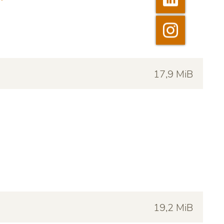

Instagram
17,9 MiB
19,2 MiB