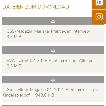

Linkedi
DATEIEN ZUM DOWNLOAD

Instag
CSS-Magazin_Mariska_Praktiek im Interview
3,7 MiB
SVAT_aktiv, 02-2025 Achtsamkeit im Alter.pdf
6,3 MiB
Grosseltern-Magazin 01-2021 Achtsamkeit - ein
Kinderspiel.pdf
948,0 KiB