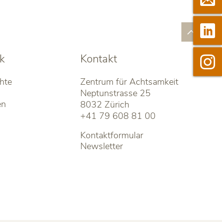

Linked
k
Kontakt

Insta
hte
Zentrum für Achtsamkeit
Neptunstrasse 25
en
8032 Zürich
+41 79 608 81 00
Kontaktformular
Newsletter