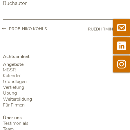
Buchautor

Newsle
PROF. NIKO KOHLS
RUEDI IRMINGER

Linkedi
Achtsamkeit

Instag
Angebote
MBSR
Kalender
Grundlagen
Vertiefung
Übung
Weiterbildung
Für Firmen
Über uns
Testimonials
Team