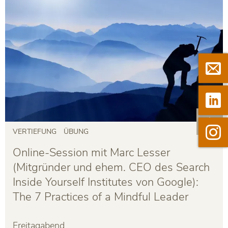

Newsle

Linkedi

Instag
VERTIEFUNG
ÜBUNG
Online-Session mit Marc Lesser
(Mitgründer und ehem. CEO des Search
Inside Yourself Institutes von Google):
The 7 Practices of a Mindful Leader
Freitagabend