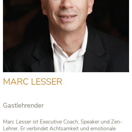
MARC LESSER
Gastlehrender
Marc Lesser
ist Executive Coach, Speaker und Zen-
Lehrer. Er verbindet Achtsamkeit und emotionale