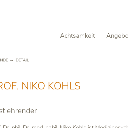
Achtsamkeit
Angebo
ENDE
DETAIL
ROF. NIKO KOHLS
stlehrender
. Dr. phil. Dr. med. habil. Niko Kohls ist Medizinpsy