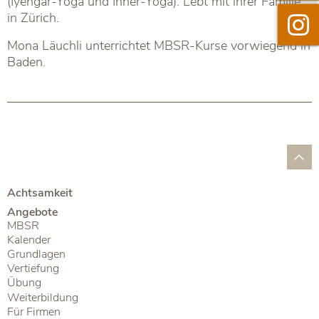
(Iyengar-Yoga und Inner-Yoga). Lebt mit ihrer Familie
in Zürich.

Instag
Mona Läuchli unterrichtet MBSR-Kurse vorwiegend in
Baden.
Achtsamkeit
Angebote
MBSR
Kalender
Grundlagen
Vertiefung
Übung
Weiterbildung
Für Firmen