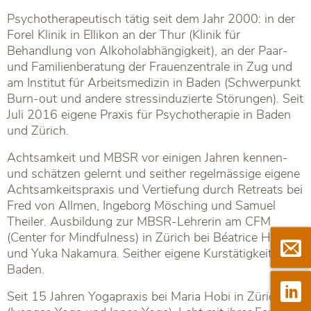
Psychotherapeutisch tätig seit dem Jahr 2000: in der
Forel Klinik in Ellikon an der Thur (Klinik für
Behandlung von Alkoholabhängigkeit), an der Paar-
und Familienberatung der Frauenzentrale in Zug und
am Institut für Arbeitsmedizin in Baden (Schwerpunkt
Burn-out und andere stressinduzierte Störungen). Seit
Juli 2016 eigene Praxis für Psychotherapie in Baden
und Zürich.
Achtsamkeit und MBSR vor einigen Jahren kennen-
und schätzen gelernt und seither regelmässige eigene
Achtsamkeitspraxis und Vertiefung durch Retreats bei
Fred von Allmen, Ingeborg Mösching und Samuel
Theiler. Ausbildung zur MBSR-Lehrerin am CFM
(Center for Mindfulness) in Zürich bei Béatrice Heller

Newsle
und Yuka Nakamura. Seither eigene Kurstätigkeit in
Baden.

Linkedi
Seit 15 Jahren Yogapraxis bei Maria Hobi in Zürich