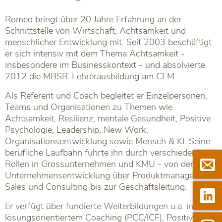
Romeo bringt über 20 Jahre Erfahrung an der
Schnittstelle von Wirtschaft, Achtsamkeit und
menschlicher Entwicklung mit. Seit 2003 beschäftigt
er sich intensiv mit dem Thema Achtsamkeit -
insbesondere im Businesskontext - und absolvierte
2012 die MBSR-Lehrerausbildung am CFM.
Als Referent und Coach begleitet er Einzelpersonen,
Teams und Organisationen zu Themen wie
Achtsamkeit, Resilienz, mentale Gesundheit, Positive
Psychologie, Leadership, New Work,
Organisationsentwicklung sowie Mensch & KI. Seine
berufliche Laufbahn führte ihn durch verschiedene

Newsle
Rollen in Grossunternehmen und KMU - von der
Unternehmensentwicklung über Produktmanagement,
Sales und Consulting bis zur Geschäftsleitung.

Linkedi
Er verfügt über fundierte Weiterbildungen u.a. in
lösungsorientiertem Coaching (PCC/ICF), Positive