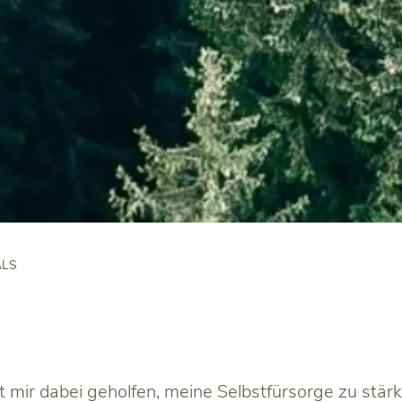
ALS
mir dabei geholfen, meine Selbstfürsorge zu stär