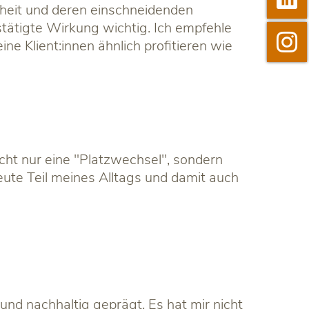
nkheit und deren einschneidenden
tätigte Wirkung wichtig. Ich empfehle

Instagram
 Klient:innen ähnlich profitieren wie
icht nur eine "Platzwechsel", sondern
eute Teil meines Alltags und damit auch
und nachhaltig geprägt. Es hat mir nicht