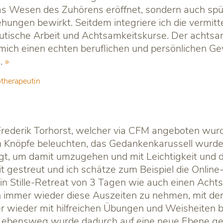
as Wesen des Zuhörens eröffnet, sondern auch sp
ungen bewirkt. Seitdem integriere ich die vermi
tische Arbeit und Achtsamkeitskurse. Der achtsame
mich einen echten beruflichen und persönlichen Ge
.
therapeutin
rederik Torhorst, welcher via CFM angeboten wur
n Knöpfe beleuchten, das Gedankenkarussell wurde
igt, um damit umzugehen und mit Leichtigkeit und
it gestreut und ich schätze zum Beispiel die Onli
ein Stille-Retreat von 3 Tagen wie auch einen Ac
ch immer wieder diese Auszeiten zu nehmen, mit de
r wieder mit hilfreichen Übungen und Weisheiten b
ebensweg wurde dadurch auf eine neue Ebene gehiev