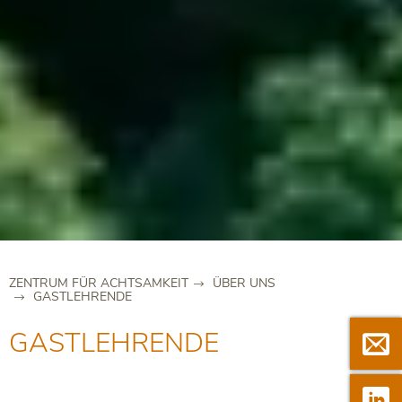
ZENTRUM FÜR ACHTSAMKEIT
ÜBER UNS
GASTLEHRENDE
GASTLEHRENDE

Newsle

Linkedi