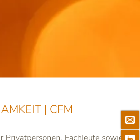
AMKEIT | CFM

Newsletter abo
r Privatpersonen, Fachleute sowie

Linkedin