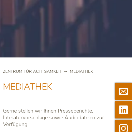
ZENTRUM FÜR ACHTSAMKEIT
MEDIATHEK
MEDIATHEK

Newsle

Linkedi
Gerne stellen wir Ihnen Presseberichte,
Literaturvorschläge sowie Audiodateien zur
Verfügung.

Instag