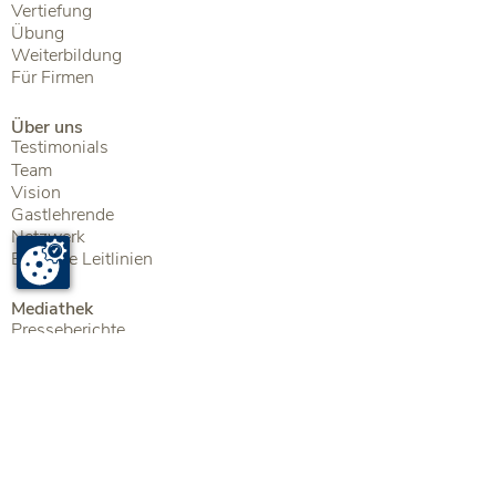
Vertiefung
Übung
Weiterbildung
Für Firmen
Über uns
Testimonials
Team
Vision
Gastlehrende
Netzwerk
Ethische Leitlinien
Mediathek
Presseberichte
Literatur
Audiodateien
Kontakt
Zentrum für Achtsamkeit
Neptunstrasse 25
8032 Zürich